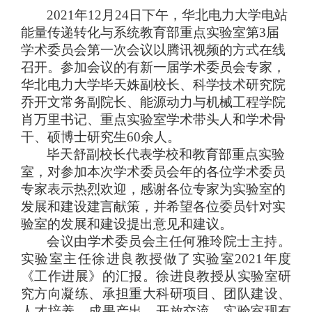
20
21
年
12
月
24
日
下午
，
华北电力大学
电站
能量传递转化与系统
教育部重点实验室
第
3
届
学术委员会第
一
次会议
以腾讯视频的方式在线
召开。
参
加
会议的有新一届学术委员
会
专家，
华北电力大学毕天姝副校长、
科学技术研究院
乔开文
常务
副院长、
能源动力与机械工程学院
肖万里书记、重点实验室
学术带头人和学术骨
干
、硕博士研究生
60
余人。
毕天舒
副
校长
代表学校和教育部重点实验
室，对参加本次
学术委员会
年
的各位学术委员
专家
表示
热烈
欢迎，感谢各位专家为实验室的
发展和建设建言献策
，并希望各位委员
针对
实
验室
的发展和建设
提出
意见和建议
。
会议由
学术委员会主任
何雅玲
院士主持。
实验室主任
徐进良
教授
做
了
实验室20
2
1
年度
《
工作进展
》
的汇报。
徐进良
教授
从
实验室研
究方向凝练、
承担
重大
科研
项目、
团队建设
、
人才培养、
成果产出、
开放
交流
、实验室
现有