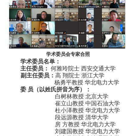
学术委员会专家合照
学术委员名单：
主任委员
：
何雅玲
院士
西安交通大学
副主任
委员
：
高
翔
院士
浙江大学
杨勇平
教授
华北电力大学
委
员（以姓氏拼音为序）：
白树林
教授
北京大学
崔立山
教授
中国石油大学
杜小泽
教授
华北电力大学
段远源
教授
清华大学
房
方
教授
华北电力大学
刘建国
教授
华北电力大学