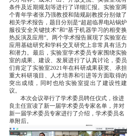
条件及近期
规划
等
进行了详细汇报
。
实验室
两
个
青年学者
张乃强
教
授
和
陆规副教授
分别做了
相关学术
报告
，题目分别是
“
超超临界电站锅炉
服役安全关键技术
”
和
“
基于机器学习的相变换
热反演及应用
”。
两
个学术
报告展现
了
实验室在
应用基础研究
和
学科交叉
研究上非常具有
活力
和潜力
。
最后，
实验室学术委员
专家
围绕实验
室的
成果、
建设、
发展进行了认真讨论
，委员
们肯定了
实验室2021年在科研成果获奖、
承担
重大
科研
项目、人才培养和引进等方面取得
的
突出
成绩
，
同时也给实验室提出了建设性建
议
。
本次会议举行了学术委员聘任仪式，徐进
良主任宣读了新一届学术委员专家名单，并对
新一届学术委员专家进行了介绍，学术委员名
单附后。