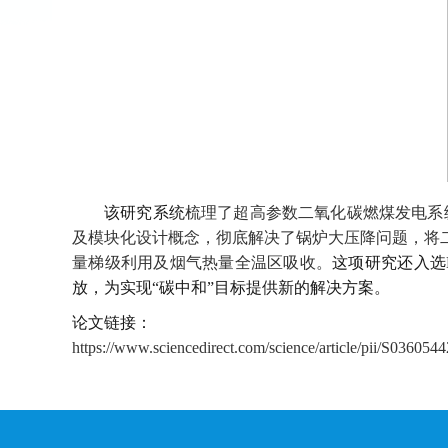
该
研究
系统
梳理了超高参数二氧化碳燃煤发电系
及模块化设计概念，彻底解决了锅炉大压降问题，将
量梯级利用及烟气热量全温区吸收。
这项研究
还入选
放，为实现
“
碳中和
”
目标提供新的解决方案。
论文链接：
https://www.sciencedirect.com/science/article/pii/S03605