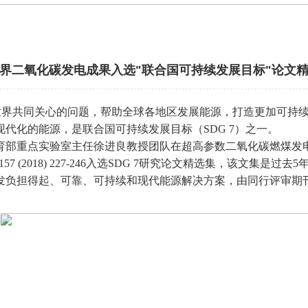
界二氧化碳发电成果入选"联合国可持续发展目标"论文
世界共同关心的问题，
帮助全球各地
区
发展能源，
打造更加可持
现代化的能源，是联
合国可持续发展目标
（
SDG 7
）之一。
育部重点实验室主任
徐进良教授
团队在超高参数二氧化碳燃煤发
157 (2018) 227-246
入选
SDG 7
研究论文精选集
，该文集是过去
5
发负担得起、可靠、可持续和现代能源解决方案，由同行评审期