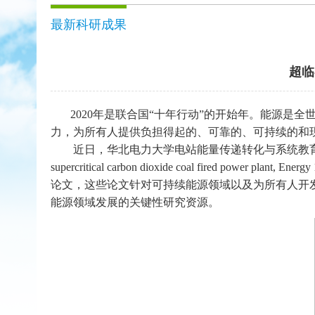
最新科研成果
超临
2020
年是联合国
“
十年行动
”
的开始
年
。
能源是全
力，
为所有人提供负担得起的、可靠的、可持续的和
近日
，
华北电力大学
电站能量传递转化与系统教
supercritical carbon dioxide coal
fired power plant
,
Energy 
论文，
这些论文
针对可持续能源领域以及为所有人开
能源领域发展的关键性研究资源。