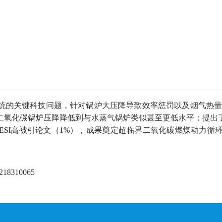
统
的
关键科技问题，针对锅炉大压降导致效率惩罚以及烟气热
二氧化碳
锅炉压降降低到与水蒸气锅炉类似甚至更低水平；提出
ESI
高被引论文（
1%
），
成果
奠定超临界
二氧化碳
燃煤动力循
44218310065